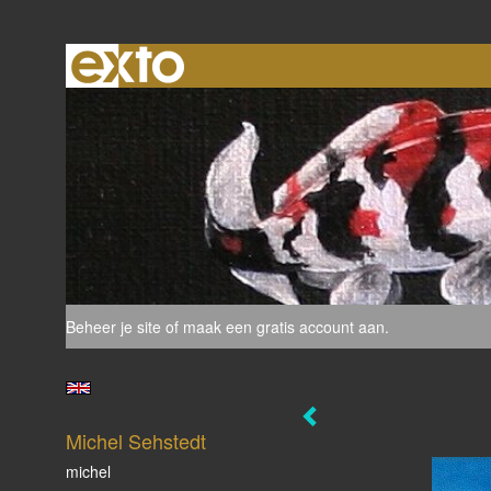
Beheer je site
of
maak een gratis account aan
.
Michel Sehstedt
michel