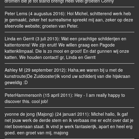
dromen die je tot stand brengt Heel veel groeten Conny
Peter Lems (4 augustus 2016): Hoi Michel, schitterend werk heb
je gemaakt, zeker het surrealisme spreekt mij aan, zeker op deze
sfeervolle website; groeten van Peter.
Linda en Gerrit (3 juli 2013): Wat een prachtige schilderijen en
kattentorens! We zijn eruit! We willen graag een Pagode
kattenklimpaal. Die is zo mooi en groot! En dat gunnen wij onze
katten. We houden contact! gr, Linda en Gerrit
Ashley M (29 september 2012): Haha,we waren bij u met de
kunstroute(De Zuidooster)Ik vond uw schilderij van die hijskraan
geweldig :D
PeterHammersonh (15 april 2011): Hey - I am really happy to
discover this. cool job!
yvonne de jong (Majong) (24 januari 2011): Michel hallo, Ik gaf
net jouw werk de derde stem en ik verbaas me er echt over dat je
niet bovenaan staat. Ik vind je werk fantasierijk, apart en heel erg
goed. een groet van mij, majong