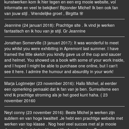
kunstwerken kom ik hier tegen en een erg mooie website, vol
informatie en veel te bekijken! Bijzonder Michel! Ik ben ook fan
van jouw stijl . Vriendelijke groet , Birgitta 🌸
Jeannine (24 januari 2018): Prachtige site . Ik vind je werken
fantastisch en ik hou van je stijl. Gr Jeannine
Jonathan Somerville (3 januari 2017): It was wonderful to meet
you whilst you were exhibiting in Apremont last summer. I have
framed the little sketch you kindly gave us of the cup and saucer
and helmet. You showed us a book with some of your work inside,
and I hoped I might be able to purchase one online, but I can't
see it here. I admire the humour and absurdity in your work!
Marja Logtmeijer (23 november 2016): Hallo Michel, al eerder
een opmerking gemaakt dat ik fan van je ben. Surrealisme een
vind ik prachtige stroming als je het goed kunt haha. ( 23
november 20160
Neyt conny (23 november 2016): Beste Michel je werken zijn
subliem en van hoge kwaliteit .Je hebt een prachtige website met
werken van top klasse . Nog heel veel succes met al je mooie