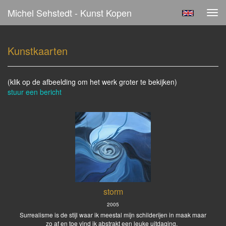
Michel Sehstedt - Kunst Kopen
Tog
navi
Kunstkaarten
(klik op de afbeelding om het werk groter te bekijken)
stuur een bericht
storm
2005
Surrealisme is de stijl waar ik meestal mijn schilderijen in maak maar
zo af en toe vind ik abstrakt een leuke uitdaging.