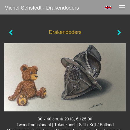
Michel Sehstedt - Drakendoders
Tog
navi
Drakendoders
30 x 40 cm, © 2016, € 125,00
Tweedimensionaal | Tekenkunst | Stift / Krijt / Potlood