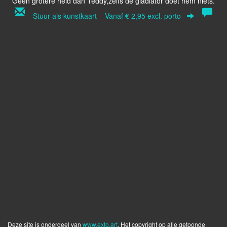
Geen grotere held dan Teddy,zelfs de gladiator doet hem niets.
Stuur als kunstkaart
Vanaf € 2,95 excl. porto
Deze site is onderdeel van
www.exto.art
. Het copyright op alle getoonde