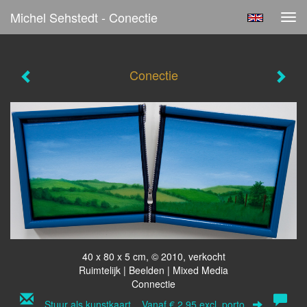
Michel Sehstedt - Conectie
Tog
navi
Conectie
40 x 80 x 5 cm, © 2010, verkocht
Ruimtelijk | Beelden | Mixed Media
Connectie
Stuur als kunstkaart
Vanaf € 2,95 excl. porto