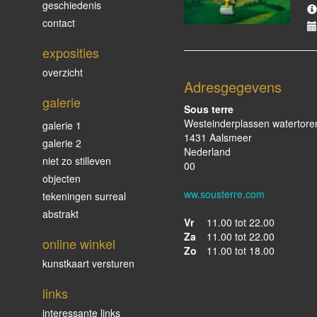
geschiedenis
contact
exposities
overzicht
Adresgegevens
galerie
Sous terre
Westeinderplassen watertore
galerie 1
1431 Aalsmeer
galerie 2
Nederland
niet zo stilleven
00
objecten
ww.sousterre.com
tekeningen surreal
abstrakt
Vr
11.00 tot 22.00
Za
11.00 tot 22.00
online winkel
Zo
11.00 tot 18.00
kunstkaart versturen
links
interessante links