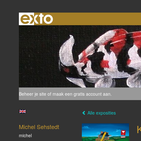
Beheer je site
of
maak een gratis account aan
.
Alle exposities
Michel Sehstedt
michel